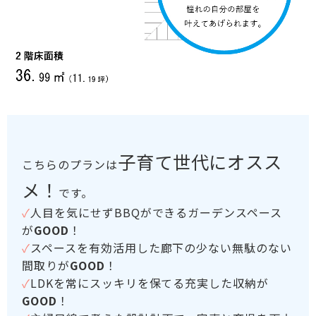
子育て世代にオスス
こちらのプランは
メ！
です。
✓
人目を気にせずBBQができるガーデンスペース
が
GOOD
！
✓
スペースを有効活用した廊下の少ない無駄のない
間取りが
GOOD
！
✓
LDKを常にスッキリを保てる充実した収納が
GOOD
！