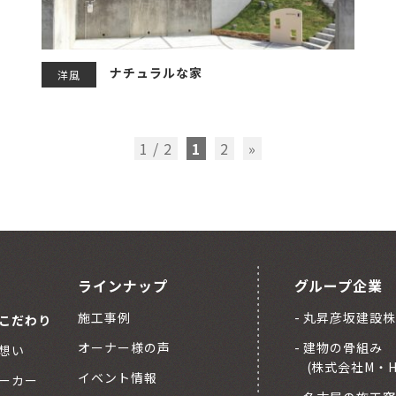
ナチュラルな家
洋風
1 / 2
1
2
»
ラインナップ
グループ企業
施工事例
丸昇彦坂建設株
こだわり
オーナー様の声
建物の骨組み
想い
(株式会社M・
イベント情報
ーカー