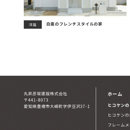
白亜のフレンチスタイルの家
洋風
ホーム
丸昇彦坂建設株式会社
〒441-8073
ヒコケンの
愛知県豊橋市大崎町字伊豆沢37-1
ヒコケンの
フレームメ