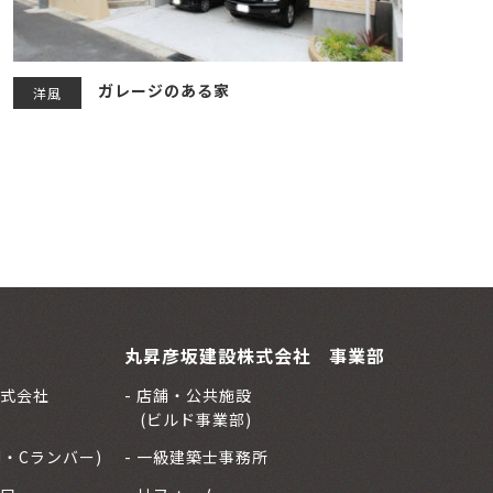
ガレージのある家
洋風
丸昇彦坂建設株式会社 事業部
式会社
店舗・公共施設
(ビルド事業部)
H・Cランバー)
一級建築士事務所