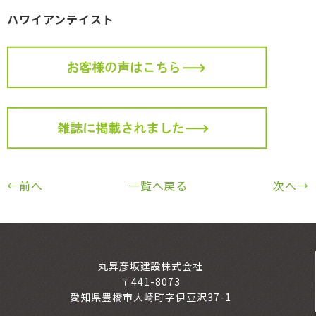
ハワイアンテイスト
←前へ
一覧へ戻る
次へ→
丸昇彦坂建設株式会社
〒441-8073
愛知県豊橋市大崎町字伊豆沢37-1