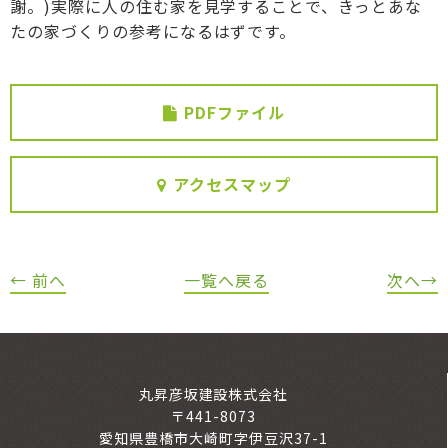
謝。)実際に人の住む家を見学することで、きっとあな
たの家づくりの参考になるはずです。
PDFファイル
アクセスマップ
← 前へ
一覧へ戻る
次へ→
丸昇彦坂建設株式会社
〒441-8073
愛知県豊橋市大崎町字伊豆沢37-1