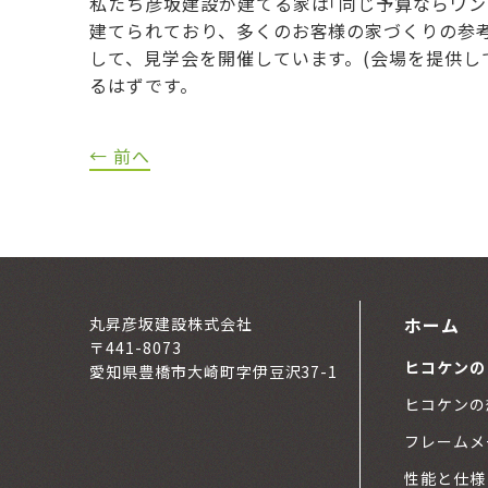
私たち彦坂建設が建てる家は｢同じ予算ならワン
建てられており、多くのお客様の家づくりの参
して、見学会を開催しています。(会場を提供し
るはずです。
← 前へ
ホーム
丸昇彦坂建設株式会社
〒441-8073
ヒコケンの
愛知県豊橋市大崎町字伊豆沢37-1
ヒコケンの
フレームメ
性能と仕様