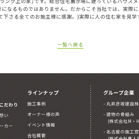
ランク上の家｣です。総合住宅展示場に建っているハウスメー
考になるものではありません。だからこそ当社では、実際に
て下さる全てのお施主様に感謝。)実際に人の住む家を見学
一覧へ戻る
ラインナップ
グループ企業
施工事例
丸昇彦坂建設株
こだわり
オーナー様の声
建物の骨組み
想い
(株式会社M・
イベント情報
ーカー
名古屋の施工窓
会社概要
(株式会社隼人