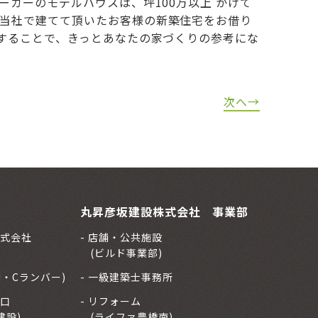
カーのモデルハウスは、坪100万以上 かけて
当社で建てて頂いたお客様の新築住宅をお借り
することで、きっとあなたの家づくりの参考にな
次へ→
丸昇彦坂建設株式会社 事業部
式会社
店舗・公共施設
(ビルド事業部)
H・Cランバー)
一級建築士事務所
口
リフォーム
建設)
(ライファ豊橋南)