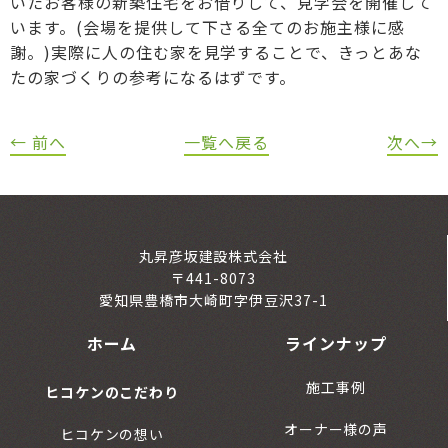
いたお客様の新築住宅をお借りして、見学会を開催して
います。(会場を提供して下さる全てのお施主様に感
謝。)実際に人の住む家を見学することで、きっとあな
たの家づくりの参考になるはずです。
← 前へ
一覧へ戻る
次へ→
丸昇彦坂建設株式会社
〒441-8073
愛知県豊橋市大崎町字伊豆沢37-1
ホーム
ラインナップ
施工事例
ヒコケンのこだわり
オーナー様の声
ヒコケンの想い