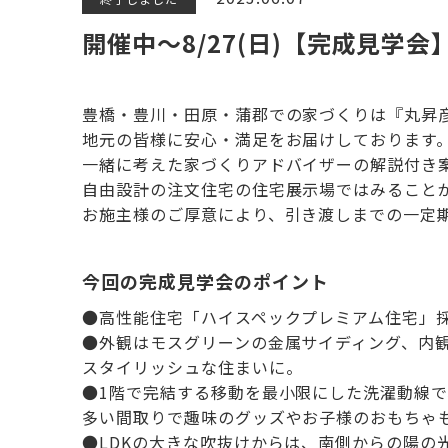
開催中～8/27(日)【完成見学
豊橋・豊川・田原・蒲郡での家づくりは『丸昇
地元の皆様に安心・満足をお届けしております
一緒に考えた家づくりアドバイザーの解説付き
自由設計の注文住宅の住宅展示場ではみること
お施主様のご厚意により、引き渡しまでの一定
今回の完成見学会のポイント
●高性能住宅「ハイスペックプレミアム住宅」
●外観はモスグリーンの金属サイディング、内
スタイリッシュな住まいに。
●1階で完結する移動を最小限にした洗濯動線
多い間取りで趣味のグッズやお子様のおもちゃ
●LDKの大きな吹抜けからは、南側からの陽の