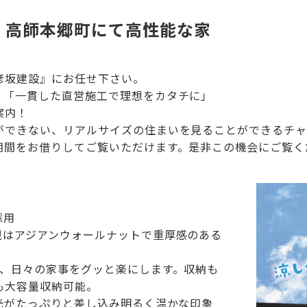
会】高師本郷町にて高性能な家
彦坂建設』にお任せ下さい。
。「一貫した直営施工で理想をカタチに」
案内！
ができない、リアルサイズの住まいを見ることができるチ
期間をお借りしてご覧いただけます。是非この機会にご覧く
採用
観はアジアンウォールナットで重厚感のある
で、日々の家事をグッと楽にします。収納も
も大容量収納可能。
光がたっぷりと差し込み明るく温かな印象