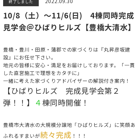
2022.09.30
終了しました
10/8（土）～11/6(日) 4棟同時完成
見学会＠ひばりヒルズ【豊橋大清水】
豊橋・豊川・田原・蒲郡での家づくりは『丸昇彦坂建
設』にお任せ下さい。
地元の皆様に安心・満足をお届けしております。「一貫
した直営施工で理想をカタチに」
一緒に考えた家づくりアドバイザーの解説付き案内！
【ひばりヒルズ 完成見学会第２
弾！！】
４
棟同時開催！
豊橋市大清水の大規模分譲地「ひばりヒルズ」に笑顔あ
続々完成
ふれるすまいが
！！！