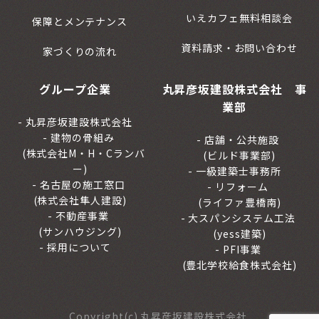
いえカフェ無料相談会
保障とメンテナンス
資料請求・お問い合わせ
家づくりの流れ
グループ企業
丸昇彦坂建設株式会社 事
業部
丸昇彦坂建設株式会社
建物の骨組み
店舗・公共施設
(株式会社M・H・Cランバ
(ビルド事業部)
ー)
一級建築士事務所
名古屋の施工窓口
リフォーム
(株式会社隼人建設)
(ライファ豊橋南)
不動産事業
大スパンシステム工法
(サンハウジング)
(yess建築)
採用について
PFI事業
(豊北学校給食株式会社)
Copyright(c) 丸昇彦坂建設株式会社.