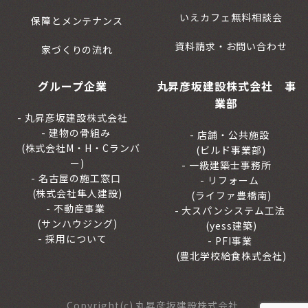
いえカフェ無料相談会
保障とメンテナンス
資料請求・お問い合わせ
家づくりの流れ
グループ企業
丸昇彦坂建設株式会社 事
業部
丸昇彦坂建設株式会社
建物の骨組み
店舗・公共施設
(株式会社M・H・Cランバ
(ビルド事業部)
ー)
一級建築士事務所
名古屋の施工窓口
リフォーム
(株式会社隼人建設)
(ライファ豊橋南)
不動産事業
大スパンシステム工法
(サンハウジング)
(yess建築)
採用について
PFI事業
(豊北学校給食株式会社)
Copyright(c) 丸昇彦坂建設株式会社.