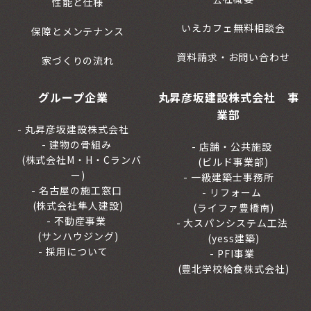
性能と仕様
いえカフェ無料相談会
保障とメンテナンス
資料請求・お問い合わせ
家づくりの流れ
グループ企業
丸昇彦坂建設株式会社 事
業部
丸昇彦坂建設株式会社
建物の骨組み
店舗・公共施設
(株式会社M・H・Cランバ
(ビルド事業部)
ー)
一級建築士事務所
名古屋の施工窓口
リフォーム
(株式会社隼人建設)
(ライファ豊橋南)
不動産事業
大スパンシステム工法
(サンハウジング)
(yess建築)
採用について
PFI事業
(豊北学校給食株式会社)