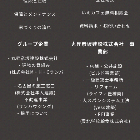
性能と仕様
いえカフェ無料相談会
保障とメンテナンス
資料請求・お問い合わせ
家づくりの流れ
グループ企業
丸昇彦坂建設株式会社 事
業部
丸昇彦坂建設株式会社
建物の骨組み
店舗・公共施設
(株式会社M・H・Cランバ
(ビルド事業部)
ー)
一級建築士事務所
名古屋の施工窓口
リフォーム
(株式会社隼人建設)
(ライファ豊橋南)
不動産事業
大スパンシステム工法
(サンハウジング)
(yess建築)
採用について
PFI事業
(豊北学校給食株式会社)