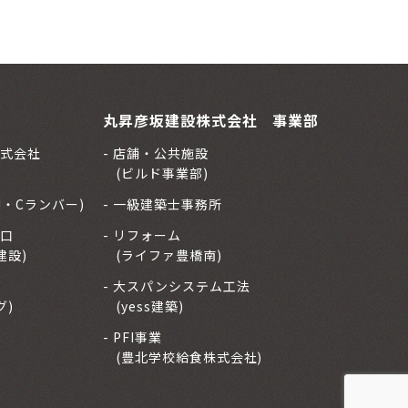
丸昇彦坂建設株式会社 事業部
式会社
店舗・公共施設
(ビルド事業部)
H・Cランバー)
一級建築士事務所
口
リフォーム
建設)
(ライファ豊橋南)
大スパンシステム工法
グ)
(yess建築)
PFI事業
(豊北学校給食株式会社)