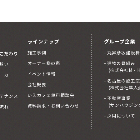
ラインナップ
グループ企業
施工事例
丸昇彦坂建設株
こだわり
オーナー様の声
建物の骨組み
想い
(株式会社M・
イベント情報
ーカー
名古屋の施工窓
会社概要
(株式会社隼人
いえカフェ無料相談会
テナンス
不動産事業
(サンハウジン
資料請求・お問い合わせ
流れ
採用について