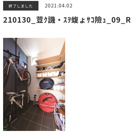
2021.04.02
終了しました
210130_荳ｸ譏・ｽｦ蝮ょｻｺ險ｭ_09_R