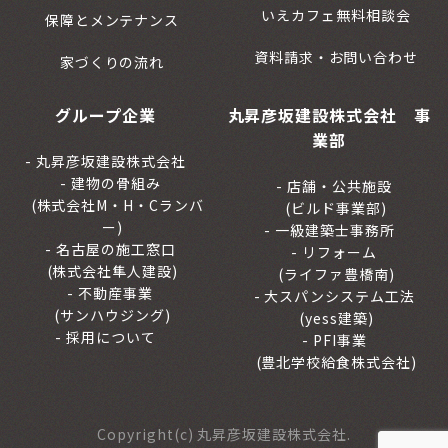
いえカフェ無料相談会
保障とメンテナンス
資料請求・お問い合わせ
家づくりの流れ
グループ企業
丸昇彦坂建設株式会社 事
業部
丸昇彦坂建設株式会社
建物の骨組み
店舗・公共施設
(株式会社M・H・Cランバ
(ビルド事業部)
ー)
一級建築士事務所
名古屋の施工窓口
リフォーム
(株式会社隼人建設)
(ライファ豊橋南)
不動産事業
大スパンシステム工法
(サンハウジング)
(yess建築)
採用について
PFI事業
(豊北学校給食株式会社)
Copyright(c) 丸昇彦坂建設株式会社.