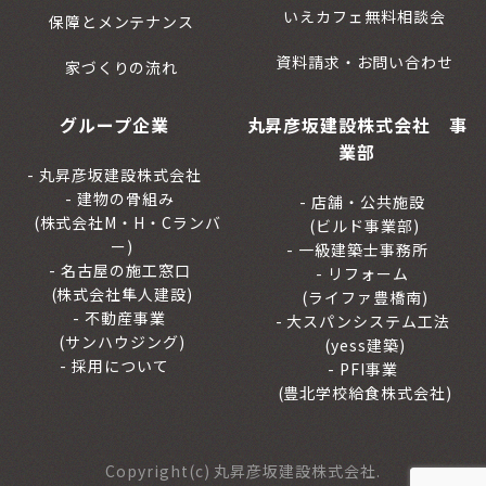
いえカフェ無料相談会
保障とメンテナンス
資料請求・お問い合わせ
家づくりの流れ
グループ企業
丸昇彦坂建設株式会社 事
業部
丸昇彦坂建設株式会社
建物の骨組み
店舗・公共施設
(株式会社M・H・Cランバ
(ビルド事業部)
ー)
一級建築士事務所
名古屋の施工窓口
リフォーム
(株式会社隼人建設)
(ライファ豊橋南)
不動産事業
大スパンシステム工法
(サンハウジング)
(yess建築)
採用について
PFI事業
(豊北学校給食株式会社)
Copyright(c) 丸昇彦坂建設株式会社.