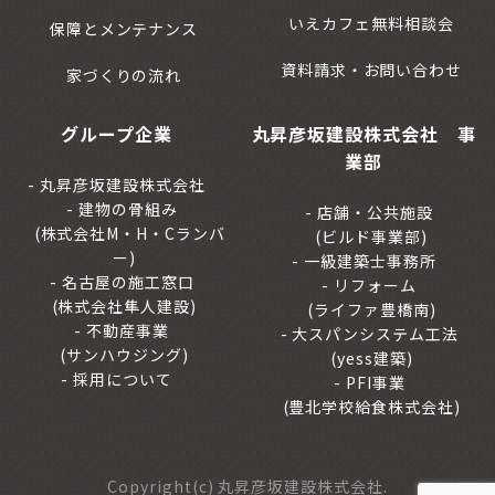
いえカフェ無料相談会
保障とメンテナンス
資料請求・お問い合わせ
家づくりの流れ
グループ企業
丸昇彦坂建設株式会社 事
業部
丸昇彦坂建設株式会社
建物の骨組み
店舗・公共施設
(株式会社M・H・Cランバ
(ビルド事業部)
ー)
一級建築士事務所
名古屋の施工窓口
リフォーム
(株式会社隼人建設)
(ライファ豊橋南)
不動産事業
大スパンシステム工法
(サンハウジング)
(yess建築)
採用について
PFI事業
(豊北学校給食株式会社)
Copyright(c) 丸昇彦坂建設株式会社.